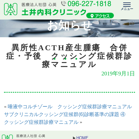
お知らせ
異所性ACTH産生腫瘍 合併
症・予後 クッシング症候群診
療マニュアル
2019年9月1日
唾液中コルチゾール クッシング症候群診療マニュアル
«
サブクリニカルクッシング症候群(6)診断基準の課題 ④
クッシング症候群診療マニュアル
»
HOME