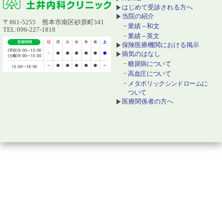
はじめて受診される方へ
当院の紹介
〒861-5255 熊本市南区砂原町341
業績 – 和文
TEL:096-227-1818
業績 – 英文
保険医療機関における掲示
病気のはなし
糖尿病について
高血圧について
メタボリックシンドロームに
ついて
医療関係者の方へ