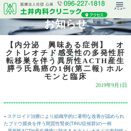
お知らせ
【内分泌 興味ある症例】 オ
クトレオチド感受性の多発性肝
転移巣を伴う異所性ACTH産生
膵ラ氏島癌の1例(第二報) ホル
モンと臨床
2019年9月1日
ステロイド治療により組織学的に著明な改善が認められ
«
たブドウ膜炎を伴う間質性腎炎(TINU症候群)の一例
異所性ACTH産生腫瘍に対するオクトレオチドの有効性
»