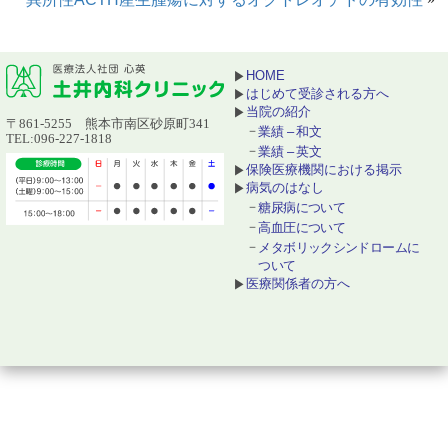
HOME
はじめて受診される方へ
当院の紹介
〒861-5255 熊本市南区砂原町341
業績 – 和文
TEL:096-227-1818
業績 – 英文
保険医療機関における掲示
病気のはなし
糖尿病について
高血圧について
メタボリックシンドロームに
ついて
医療関係者の方へ